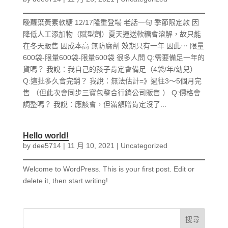
瞹蘿葉黃素軟糖 12/17隆重登場 老話一句 季節限定款 因
降低人工添加物（賦型劑）夏天運送軟糖會溶解，故只能
在冬天販售 因成本高 無防腐劑 效期只有一年 因此⋯ 限量
600袋-限量600袋-限量600袋 很多人問 Q:需要備足一年的
貨嗎？ 我說：我自己的孩子肯定會備足（4袋/年/幼兒）
Q:這批多久會完銷？ 我說：無法估計=》過往3～5個月完
售 （但此次會同步三寶包整合行銷公司販售 ） Q:價格會
調整嗎？ 我說：應該會，但滿額贈肯定沒了...
Hello world!
by
dee5714
|
11 月 10, 2021
|
Uncategorized
Welcome to WordPress. This is your first post. Edit or
delete it, then start writing!
搜尋